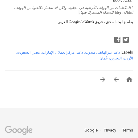
*800-77592
* المكالمات من الهواتف الأرضية هي مجانية، ولكن قد تتحمل تكلفتها من الهواتف
النقالة، وفقا للشبكة المشترك فيها.
بقلم جانيت اسحق - فريق
Google AdWords
العربي
Labels:
دعم عبرالهاتف، مندوب، دعم، مركزالعملاء، الإمارات، مصر، السعودية،
الأردن، البحرين، عُمان



Google
Privacy
Terms