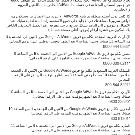
نجاح حملاتك مع AdWords، نحن سعداء لاعلامك عن تقديم الدعم عبر الهاتف للاجابة
عن جميع المسائل المتعلقة في حساب AdWords الخاص بك، باللغتين
العربية
والانجليزية
.
إذا كانت لديك أسئلة متعلقة ببرنامج AdWords، لا تتردد في الاتصال بنا وسيكون من
دواعي سرورنا مساعدتك في الاجابة على جميع الاستفسارات المتعلقة بحسابك. عند
الاتصال و للوصول الى الدعم بشكل سريع، يرجى معرفة رقم العميل التعريفي الخاص
بك المكون من عشرة أرقام (موجود أعلى صفحة حسابك).
الإمارات العربية المتحدة
: تكلم مع فريق Google AdWords من الاثنين الى الجمعة بدءًا
من الساعة 11 صباحاً وحتى الساعة 4 بعد الظهر توقيت ابوظبي على الرقم المجاني:
‎8000 444 0862
*
مصر
: تكلم مع فريق Google AdWords من الاثنين الى الجمعة بدءًا من الساعة 9
صباحاً وحتى الساعة 2 بعد الظهر بتوقيت القاهرة على الرقم المجاني:
0800-000-0211
*
المملكة العربية السعودية
: تكلم مع فريق Google AdWords من الاثنين الى الجمعة
بدءًا من الساعة 10 صباحاً وحتى الساعة 3 بعد الظهر بتوقيت الرياض على الرقم
المجاني:
800-844-8221
*
الأردن
: تكلم مع فريق Google AdWords من الاثنين الى الجمعة بدءًا من الساعة 10
صباحًا وحتى الساعة 3 بعد الظهربتوقيت عمان على الرقم المجاني:
*0800-22520
لبحرين
: تكلم مع فريق Google AdWords من الاثنين الى الجمعة بدءًا من الساعة 10
صباحًا وحتى الساعة 3 بعد الظهربتوقيت المنامة على الرقم المجاني:
*800-81301
عُمان
: تكلم مع فريق Google AdWords من الاثنين الى الجمعة بدءًا من الساعة 11
صباحًا وحتى الساعة 4 بعد الظهربتوقيت مسقط على الرقم المجاني: